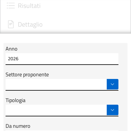
Risultati
Dettaglio
Anno
Modulo tab_ricerca_form
Settore proponente
Tipologia
Da numero