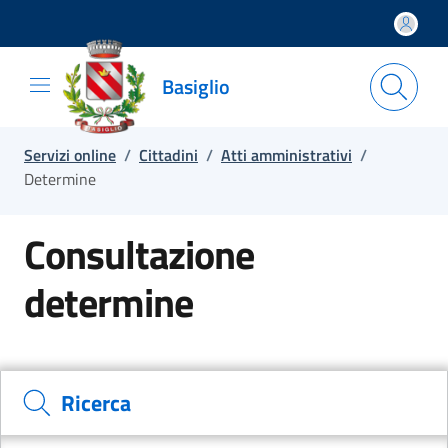
Salta e vai al contenuto
Salta e vai al footer
Basiglio
Servizi online
/
Cittadini
/
Atti amministrativi
/
Determine
Consultazione
determine
Cerca il documento e consulta il dettaglio
Ricerca